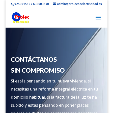
925001512 / 633503640
admin@prolecdeelectricidad.es
CONTÁCTANOS
SIN COMPROMISO
Si estás pensando en tu nueva vivienda, si
necesitas una reforma integral eléctrica en tu
domicilio habitual, si la factura de la luz te ha
subido y estás pensando en poner placas