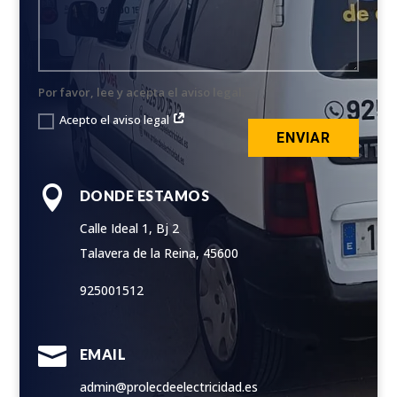
Por favor, lee y acepta el aviso legal.
Acepto el aviso legal
ENVIAR

DONDE ESTAMOS
Calle Ideal 1, Bj 2
Talavera de la Reina, 45600
925001512

EMAIL
admin@prolecdeelectricidad.es