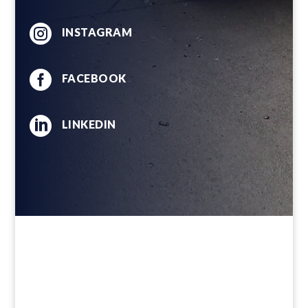

INSTAGRAM

FACEBOOK

LINKEDIN