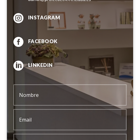

INSTAGRAM

FACEBOOK

LINKEDIN